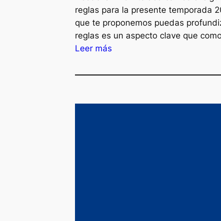
reglas para la presente temporada 2
que te proponemos puedas profundiza
reglas es un aspecto clave que com
:
Leer más
C
a
m
b
i
o
d
e
r
e
g
l
a