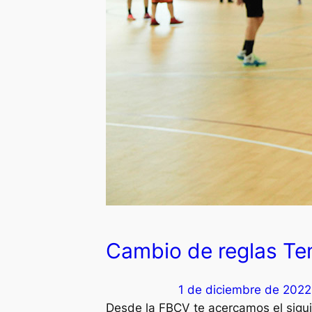
a
s
y
s
a
l
i
d
a
s
Cambio de reglas T
1 de diciembre de 2022
Desde la FBCV te acercamos el siguie