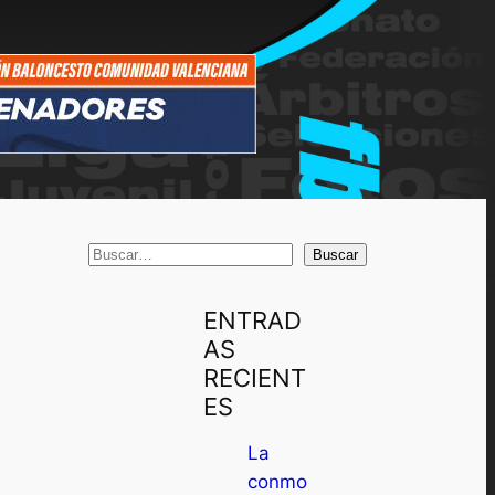
B
Buscar
u
s
ENTRAD
c
AS
a
RECIENT
r
ES
La
conmo