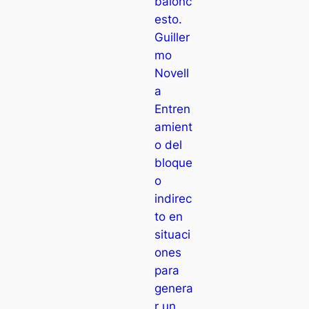
balonc
esto.
Guiller
mo
Novell
a
Entren
amient
o del
bloque
o
indirec
to en
situaci
ones
para
genera
r un