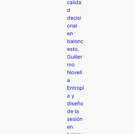
calida
d
decisi
onal
en
balonc
esto.
Guiller
mo
Novell
a
Entropí
a y
diseño
de la
sesión
en