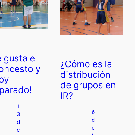
 gusta el
¿Cómo es la
oncesto y
distribución
oy
de grupos en
parado!
IR?
1
6
3
d
d
e
e