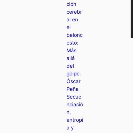
ción
cerebr
al en
el
balonc
esto:
Más
allá
del
golpe.
Óscar
Peña
Secue
nciació
n,
entropí
a y