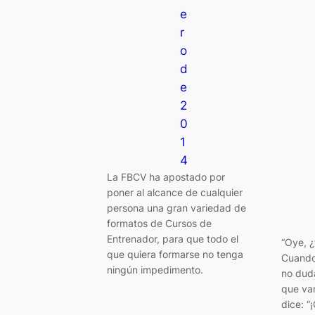
e
r
o
d
e
2
0
1
4
La FBCV ha apostado por
poner al alcance de cualquier
persona una gran variedad de
formatos de Cursos de
Entrenador, para que todo el
“Oye, ¿
que quiera formarse no tenga
Cuando
ningún impedimento.
no dud
que vam
dice: “