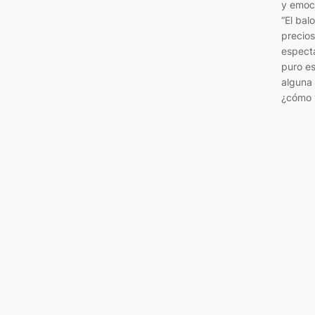
y emoci
“El bal
precios
especta
puro es
alguna
¿cómo 