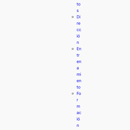
to
s
Di
re
cc
ió
n
En
tr
en
a
mi
en
to
Fo
r
m
ac
ió
n