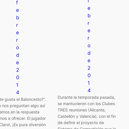
f
f
e
e
b
b
r
r
e
e
r
r
o
o
d
d
e
e
2
2
0
0
1
1
4
4
Durante la temporada pasada,
te gusta el Baloncesto?”.
se mantuvieron con los Clubes
 nos preguntan algo así
TRES reuniones (Alicante,
amos en la respuesta
Castellón y Valencia), con el fin
os a ofrecer. El jugador
de definir el proyecto de
¡Claro!, ¡Es pura diversión
Sistema de Competición que la