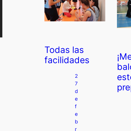
Todas las
¡Me
facilidades
bal
est
2
7
pre
d
e
f
e
b
r