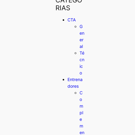
RIAS
CTA
G
en
er
al
Té
cn
ic
o
Entrena
dores
C
o
m
pl
e
m
en