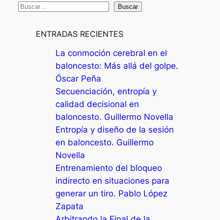
B
Buscar
u
s
ENTRADAS RECIENTES
c
La conmoción cerebral en el
a
baloncesto: Más allá del golpe.
r
Óscar Peña
Secuenciación, entropía y
calidad decisional en
baloncesto. Guillermo Novella
Entropía y diseño de la sesión
en baloncesto. Guillermo
Novella
Entrenamiento del bloqueo
indirecto en situaciones para
generar un tiro. Pablo López
Zapata
Arbitrando la Final de la