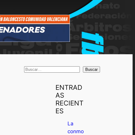
B
Buscar
u
s
ENTRAD
c
AS
a
RECIENT
r
ES
La
conmo