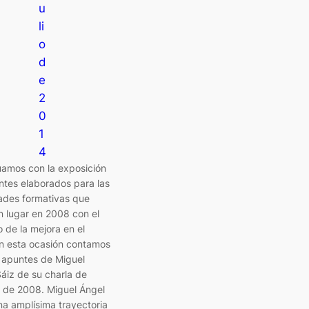
u
li
o
d
e
2
0
1
4
uamos con la exposición
ntes elaborados para las
ades formativas que
n lugar en 2008 con el
o de la mejora en el
En esta ocasión contamos
s apuntes de Miguel
áiz de su charla de
o de 2008. Miguel Ángel
na amplísima trayectoria