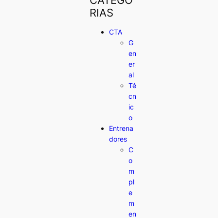
RIAS
CTA
G
en
er
al
Té
cn
ic
o
Entrena
dores
C
o
m
pl
e
m
en