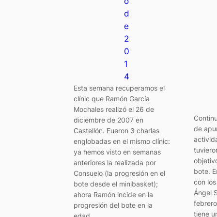
o
d
e
2
0
1
4
Esta semana recuperamos el
clínic que Ramón García
Mochales realizó el 26 de
Contin
diciembre de 2007 en
de apu
Castellón. Fueron 3 charlas
activid
englobadas en el mismo clínic:
tuviero
ya hemos visto en semanas
objetiv
anteriores la realizada por
bote. 
Consuelo (la progresión en el
con lo
bote desde el minibasket);
Ángel S
ahora Ramón incide en la
febrer
progresión del bote en la
tiene u
edad…