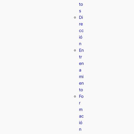
to
s
Di
re
cc
ió
n
En
tr
en
a
mi
en
to
Fo
r
m
ac
ió
n