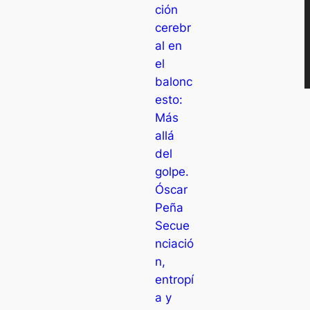
ción
cerebr
al en
el
balonc
esto:
Más
allá
del
golpe.
Óscar
Peña
Secue
nciació
n,
entropí
a y