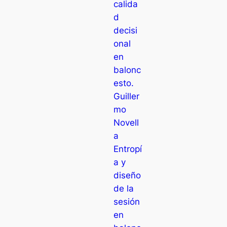
calida
d
decisi
onal
en
balonc
esto.
Guiller
mo
Novell
a
Entropí
a y
diseño
de la
sesión
en