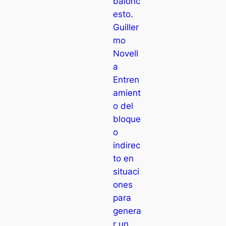
balonc
esto.
Guiller
mo
Novell
a
Entren
amient
o del
bloque
o
indirec
to en
situaci
ones
para
genera
r un