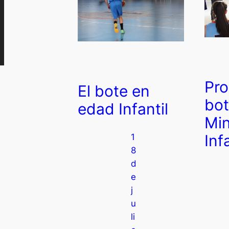
Pro
El bote en
bot
edad Infantil
Min
Inf
1
8
d
e
j
u
li