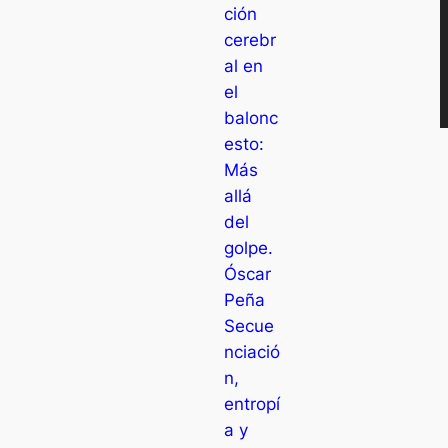
ción
cerebr
al en
el
balonc
esto:
Más
allá
del
golpe.
Óscar
Peña
Secue
nciació
n,
entropí
a y