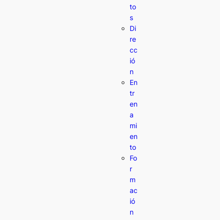
to
s
Di
re
cc
ió
n
En
tr
en
a
mi
en
to
Fo
r
m
ac
ió
n