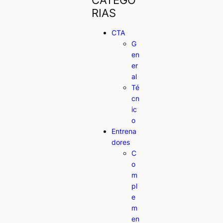
RIAS
CTA
G
en
er
al
Té
cn
ic
o
Entrena
dores
C
o
m
pl
e
m
en