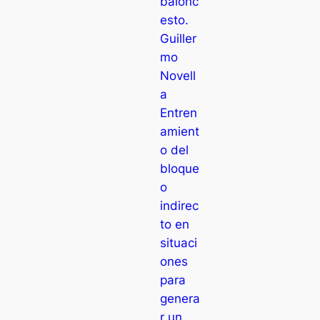
balonc
esto.
Guiller
mo
Novell
a
Entren
amient
o del
bloque
o
indirec
to en
situaci
ones
para
genera
r un