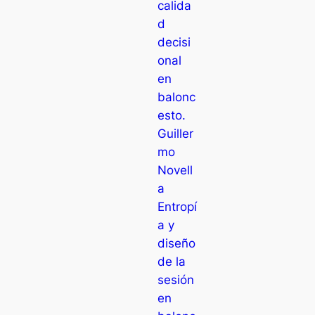
calida
d
decisi
onal
en
balonc
esto.
Guiller
mo
Novell
a
Entropí
a y
diseño
de la
sesión
en