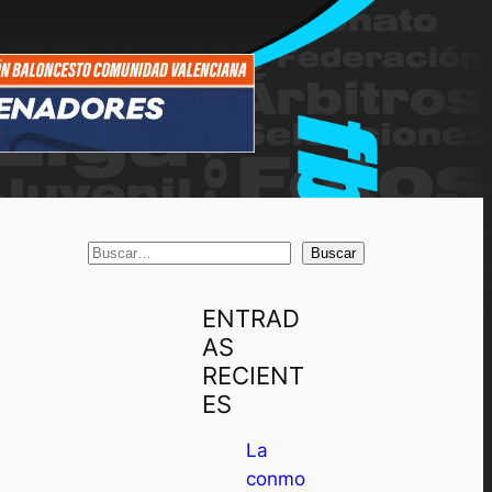
B
Buscar
u
s
ENTRAD
c
AS
a
RECIENT
r
ES
La
conmo