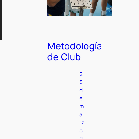
Metodología
de Club
2
5
d
e
m
a
rz
o
d