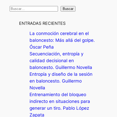
B
Buscar
u
s
ENTRADAS RECIENTES
c
La conmoción cerebral en el
a
baloncesto: Más allá del golpe.
r
Óscar Peña
Secuenciación, entropía y
calidad decisional en
baloncesto. Guillermo Novella
Entropía y diseño de la sesión
en baloncesto. Guillermo
Novella
Entrenamiento del bloqueo
indirecto en situaciones para
generar un tiro. Pablo López
Zapata