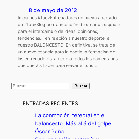
8 de mayo de 2012
Iniciamos #fbcvEntrenadores un nuevo apartado
de #fbcvBlog con la intención de crear un espacio
para el intercambio de ideas, opiniones,
tendencias… en relación a nuestro deporte, a
nuestro BALONCESTO. En definitiva, se trata de
un nuevo espacio para la continua formación de
los entrenadores, abierto a todos los comentarios
que queráis hacer para elevar el tono…
B
Buscar
u
s
ENTRADAS RECIENTES
c
La conmoción cerebral en el
a
baloncesto: Más allá del golpe.
r
Óscar Peña