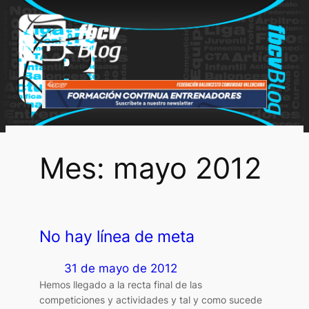
Saltar
al
contenido
Mes:
mayo 2012
No hay línea de meta
31 de mayo de 2012
Hemos llegado a la recta final de las
competiciones y actividades y tal y como sucede