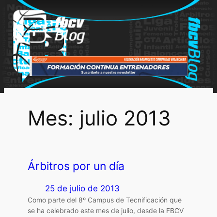
Saltar
al
contenido
Mes:
julio 2013
Árbitros por un día
25 de julio de 2013
Como parte del 8º Campus de Tecnificación que
se ha celebrado este mes de julio, desde la FBCV