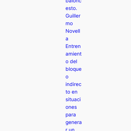
balonc
esto.
Guiller
mo
Novell
a
Entren
amient
o del
bloque
o
indirec
to en
situaci
ones
para
genera
r un