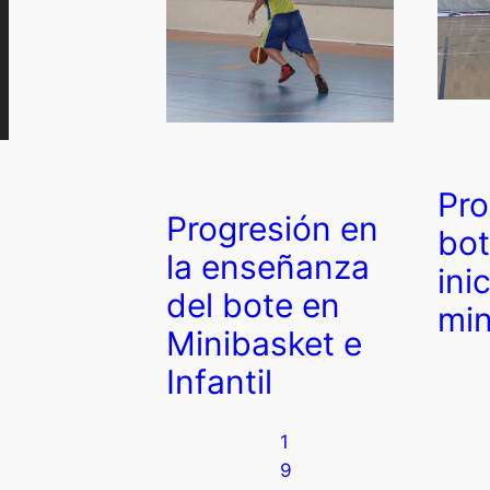
Pro
Progresión en
bot
la enseñanza
ini
del bote en
min
Minibasket e
Infantil
1
9