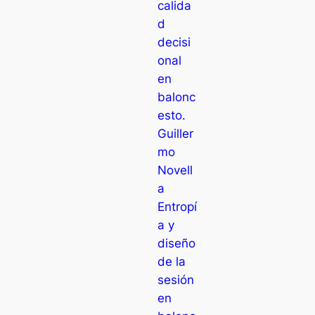
calida
d
decisi
onal
en
balonc
esto.
Guiller
mo
Novell
a
Entropí
a y
diseño
de la
sesión
en