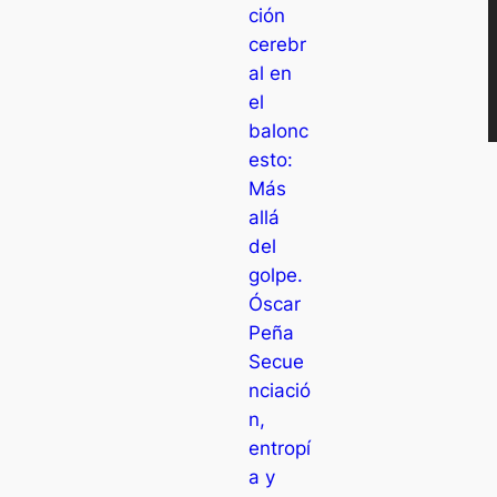
ción
cerebr
al en
el
balonc
esto:
Más
allá
del
golpe.
Óscar
Peña
Secue
nciació
n,
entropí
a y