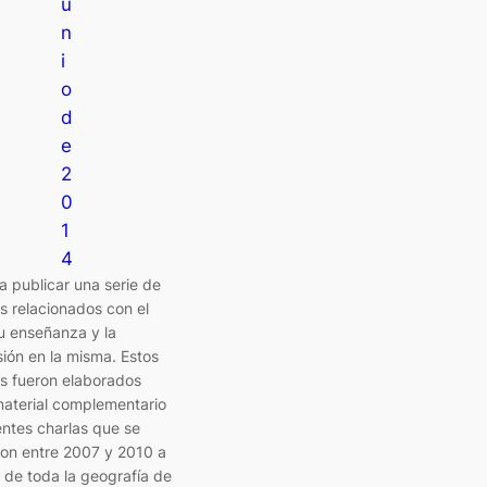
u
n
i
o
d
e
2
0
1
4
 publicar una serie de
os relacionados con el
u enseñanza y la
ión en la misma. Estos
os fueron elaborados
aterial complementario
entes charlas que se
ron entre 2007 y 2010 a
o de toda la geografía de