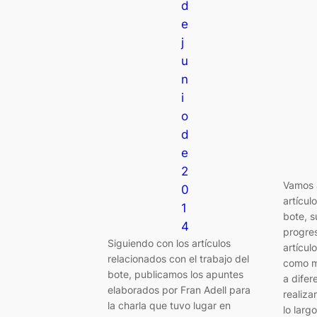
d
e
j
u
n
i
o
d
e
2
Vamos a
0
artícul
1
bote, s
4
progres
Siguiendo con los artículos
artícul
relacionados con el trabajo del
como m
bote, publicamos los apuntes
a difer
elaborados por Fran Adell para
realiza
la charla que tuvo lugar en
lo larg