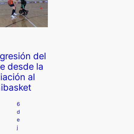
gresión del
e desde la
ciación al
ibasket
6
d
e
j