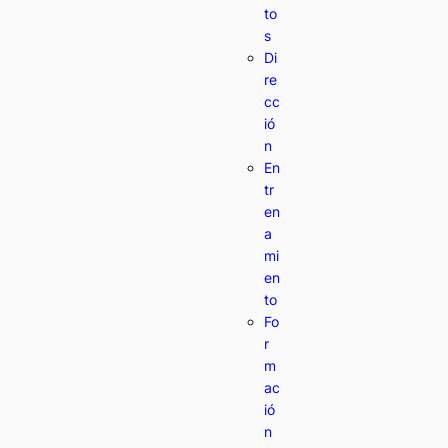
to
s
Di
re
cc
ió
n
En
tr
en
a
mi
en
to
Fo
r
m
ac
ió
n