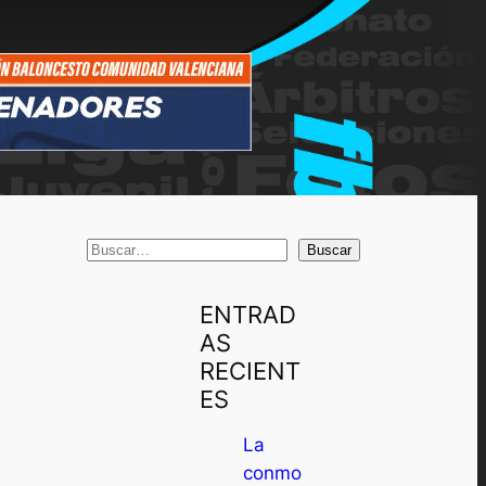
B
Buscar
u
s
ENTRAD
c
AS
a
RECIENT
r
ES
La
conmo