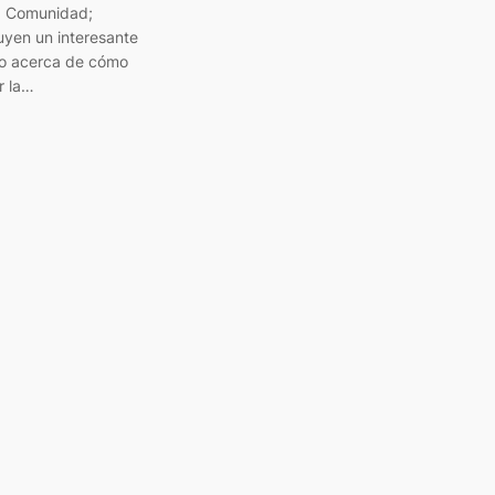
a Comunidad;
uyen un interesante
o acerca de cómo
r la…