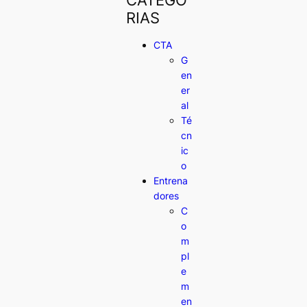
RIAS
CTA
G
en
er
al
Té
cn
ic
o
Entrena
dores
C
o
m
pl
e
m
en