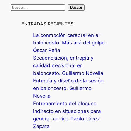
B
Buscar
u
s
ENTRADAS RECIENTES
c
La conmoción cerebral en el
a
baloncesto: Más allá del golpe.
r
Óscar Peña
Secuenciación, entropía y
calidad decisional en
baloncesto. Guillermo Novella
Entropía y diseño de la sesión
en baloncesto. Guillermo
Novella
Entrenamiento del bloqueo
indirecto en situaciones para
generar un tiro. Pablo López
Zapata