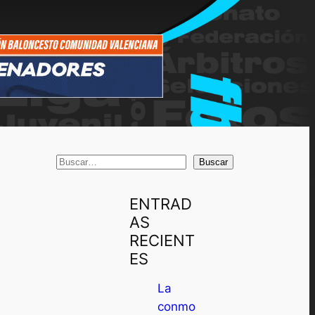
B
Buscar
u
s
ENTRAD
c
AS
a
RECIENT
r
ES
La
conmo