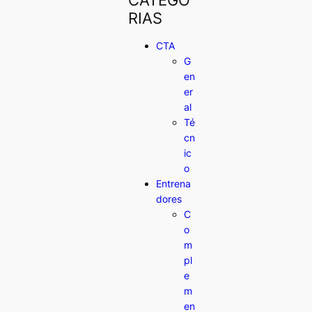
RIAS
CTA
G
en
er
al
Té
cn
ic
o
Entrena
dores
C
o
m
pl
e
m
en