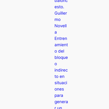
balonc
esto.
Guiller
mo
Novell
a
Entren
amient
o del
bloque
o
indirec
to en
situaci
ones
para
genera
r un