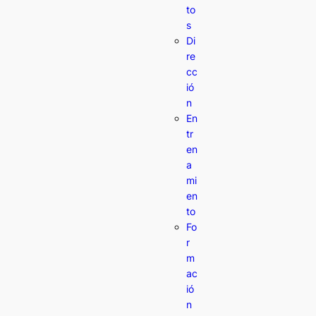
to
s
Di
re
cc
ió
n
En
tr
en
a
mi
en
to
Fo
r
m
ac
ió
n