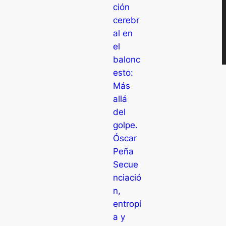
ción
cerebr
al en
el
balonc
esto:
Más
allá
del
golpe.
Óscar
Peña
Secue
nciació
n,
entropí
a y