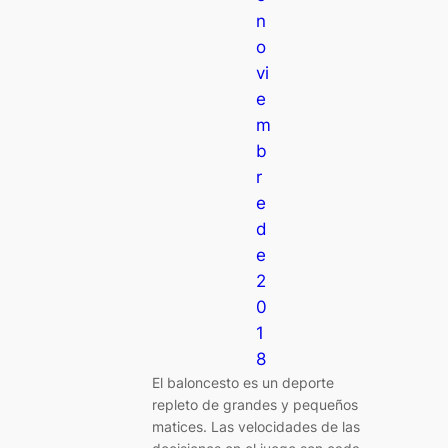
n
o
vi
e
m
b
r
e
d
e
2
0
1
8
El baloncesto es un deporte
repleto de grandes y pequeños
matices. Las velocidades de las