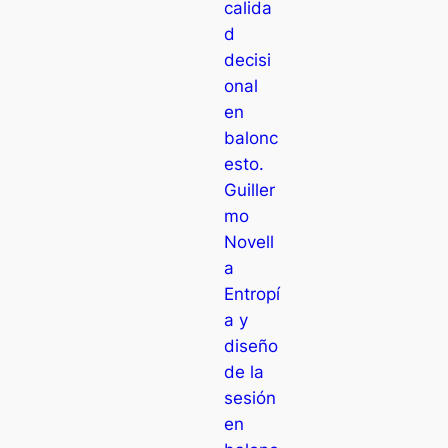
calida
d
decisi
onal
en
balonc
esto.
Guiller
mo
Novell
a
Entropí
a y
diseño
de la
sesión
en