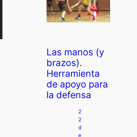
Las manos (y
brazos).
Herramienta
de apoyo para
la defensa
2
2
d
e