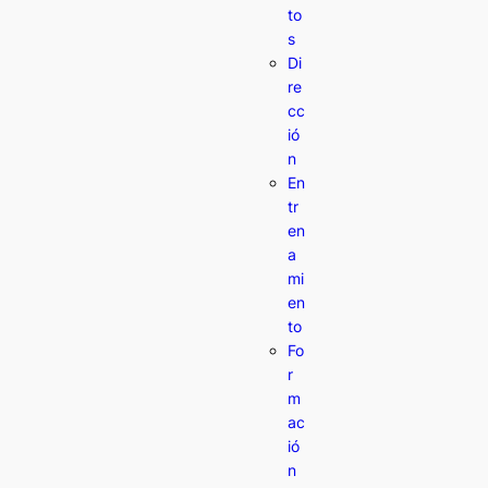
to
s
Di
re
cc
ió
n
En
tr
en
a
mi
en
to
Fo
r
m
ac
ió
n