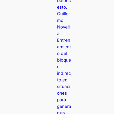
balonc
esto.
Guiller
mo
Novell
a
Entren
amient
o del
bloque
o
indirec
to en
situaci
ones
para
genera
r un