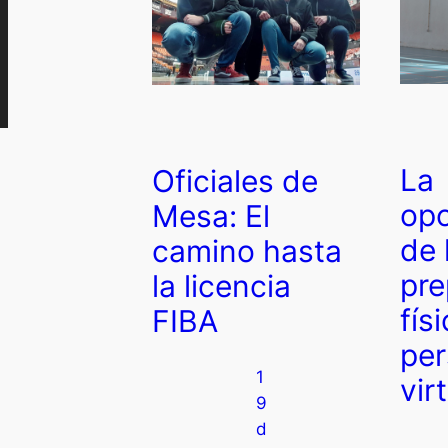
La
Oficiales de
opo
Mesa: El
de 
camino hasta
pre
la licencia
fís
FIBA
per
1
vir
9
d