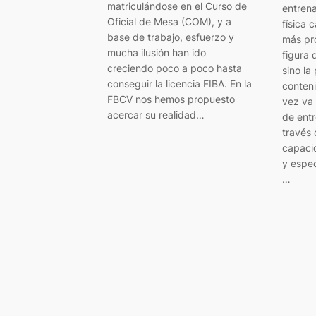
matriculándose en el Curso de
entrena
Oficial de Mesa (COM), y a
física 
base de trabajo, esfuerzo y
más pr
mucha ilusión han ido
figura 
creciendo poco a poco hasta
sino la
conseguir la licencia FIBA. En la
conten
FBCV nos hemos propuesto
vez va
acercar su realidad…
de entr
través 
capaci
y espec
…