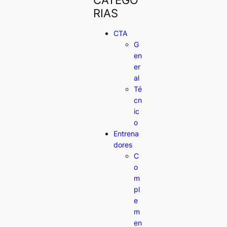
RIAS
CTA
G
en
er
al
Té
cn
ic
o
Entrena
dores
C
o
m
pl
e
m
en