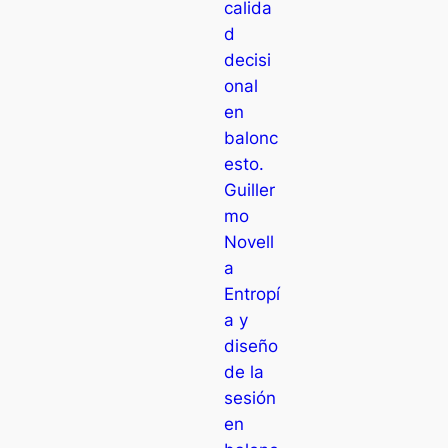
calida
d
decisi
onal
en
balonc
esto.
Guiller
mo
Novell
a
Entropí
a y
diseño
de la
sesión
en