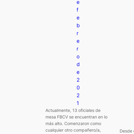
e
f
e
b
r
e
r
o
d
e
2
0
2
1
Actualmente, 13 oficiales de
mesa FBCV se encuentran en lo
más alto. Comenzaron como
cualquier otro compañero/a,
Desde e