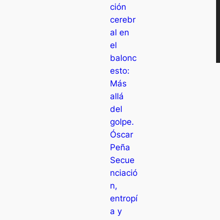
ción
cerebr
al en
el
balonc
esto:
Más
allá
del
golpe.
Óscar
Peña
Secue
nciació
n,
entropí
a y