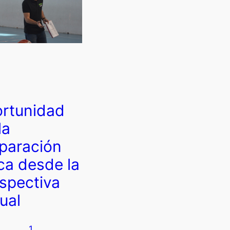
rtunidad
la
paración
ica desde la
spectiva
tual
1