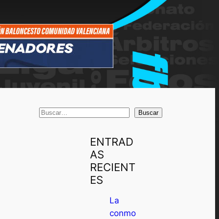
B
Buscar
u
s
ENTRAD
c
AS
a
RECIENT
r
ES
La
conmo