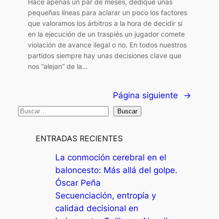
Hace apenas un par de meses, dediqué unas
pequeñas líneas para aclarar un poco los factores
que valoramos los árbitros a la hora de decidir si
en la ejecución de un traspiés un jugador comete
violación de avance ilegal o no. En todos nuestros
partidos siempre hay unas decisiones clave que
nos “alejan” de la…
Página siguiente
→
B
Buscar
u
s
ENTRADAS RECIENTES
c
La conmoción cerebral en el
a
baloncesto: Más allá del golpe.
r
Óscar Peña
Secuenciación, entropía y
calidad decisional en