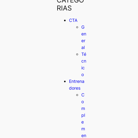
RIAS
CTA
G
en
er
al
Té
cn
ic
o
Entrena
dores
C
o
m
pl
e
m
en