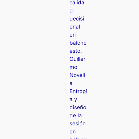
calida
d
decisi
onal
en
balonc
esto.
Guiller
mo
Novell
a
Entropí
a y
diseño
de la
sesión
en