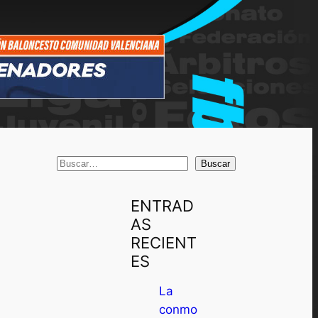
B
Buscar
u
s
ENTRAD
c
AS
a
RECIENT
r
ES
La
conmo