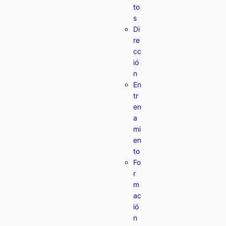
to
s
Di
re
cc
ió
n
En
tr
en
a
mi
en
to
Fo
r
m
ac
ió
n