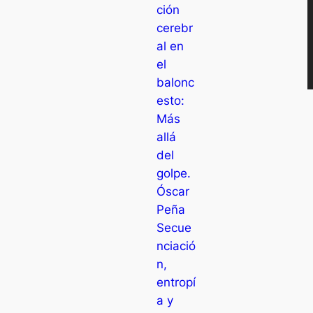
ción
cerebr
al en
el
balonc
esto:
Más
allá
del
golpe.
Óscar
Peña
Secue
nciació
n,
entropí
a y