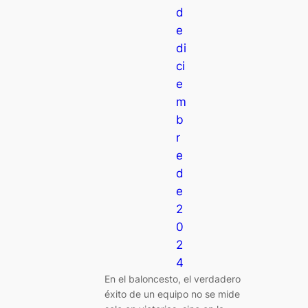
d
e
di
ci
e
m
b
r
e
d
e
2
0
2
4
En el baloncesto, el verdadero
éxito de un equipo no se mide