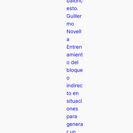
balonc
esto.
Guiller
mo
Novell
a
Entren
amient
o del
bloque
o
indirec
to en
situaci
ones
para
genera
r un