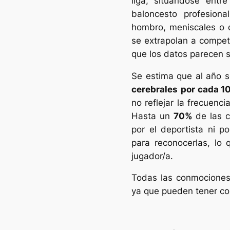
liga, situándose entr
baloncesto profesiona
hombro, meniscales o d
se extrapolan a competi
que los datos parecen s
Se estima que al año 
cerebrales
por cada 1
no reflejar la frecuenci
Hasta un
70%
de las 
por el deportista ni p
para reconocerlas, lo 
jugador/a.
Todas las conmociones
ya que pueden tener con