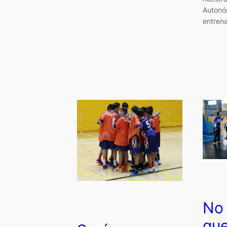
Autonó
entren
No 
qu