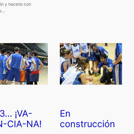
ión y hacerlo con
s…
,3… ¡VA-
En
N-CIA-NA!
construcción