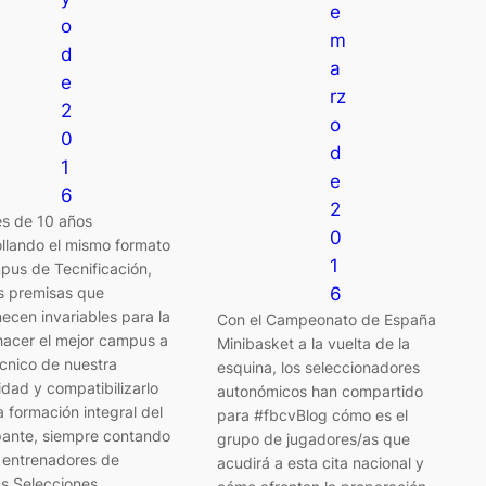
e
o
m
d
a
e
rz
2
o
0
d
1
e
6
2
s de 10 años
0
llando el mismo formato
1
pus de Tecnificación,
s premisas que
6
cen invariables para la
Con el Campeonato de España
hacer el mejor campus a
Minibasket a la vuelta de la
écnico de nuestra
esquina, los seleccionadores
dad y compatibilizarlo
autonómicos han compartido
 formación integral del
para #fbcvBlog cómo es el
pante, siempre contando
grupo de jugadores/as que
s entrenadores de
acudirá a esta cita nacional y
as Selecciones