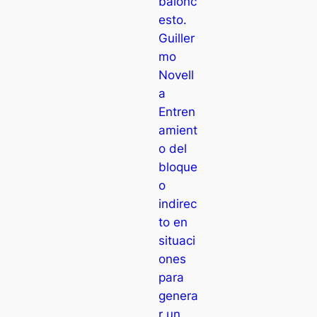
balonc
esto.
Guiller
mo
Novell
a
Entren
amient
o del
bloque
o
indirec
to en
situaci
ones
para
genera
r un