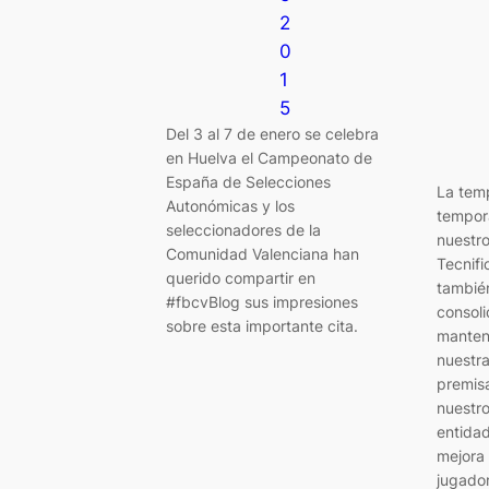
2
0
1
5
Del 3 al 7 de enero se celebra
en Huelva el Campeonato de
España de Selecciones
La tem
Autonómicas y los
tempor
seleccionadores de la
nuestr
Comunidad Valenciana han
Tecnifi
querido compartir en
tambié
#fbcvBlog sus impresiones
consoli
sobre esta importante cita.
manten
nuestra
premisa
nuestr
entidad
mejora 
jugado