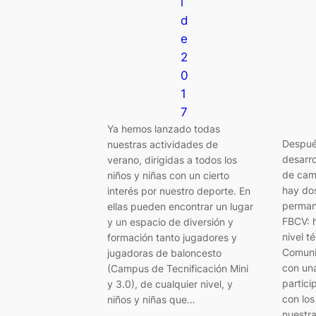
l
d
e
2
0
1
7
Ya hemos lanzado todas
Despué
nuestras actividades de
desarro
verano, dirigidas a todos los
de cam
niños y niñas con un cierto
hay do
interés por nuestro deporte. En
permane
ellas pueden encontrar un lugar
FBCV: 
y un espacio de diversión y
nivel t
formación tanto jugadores y
Comuni
jugadoras de baloncesto
con una
(Campus de Tecnificación Mini
partici
y 3.0), de cualquier nivel, y
con lo
niños y niñas que…
nuestr