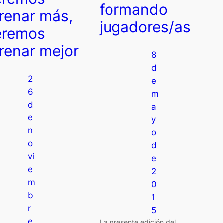
formando
renar más,
jugadores/as
eremos
renar mejor
8
d
2
e
6
m
d
a
e
y
n
o
o
d
vi
e
e
2
m
0
b
1
r
5
e
La presente edición del