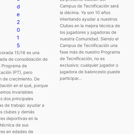
Campus de Tecnificación será
d
la décima. Ya son 10 años
e
intentando ayudar a nuestros
2
Clubes en la mejora técnica de
0
los jugadores y jugadoras de
1
nuestra Comunidad. Siendo el
5
Campus de Tecnificación una
fase más de nuestro Programa
porada 15/16 es una
de Tecnificación, no es
ada de consolidación de
exclusivo: cualquier jugador o
o Programa de
jugadora de baloncesto puede
cación (PT), pero
participar…
n de crecimiento. De
dación en el qué, porque
emos invariables
s dos principales
s de trabajo: ayudar a
os clubes y demás
es deportivas en la
técnica de sus
res en edades de