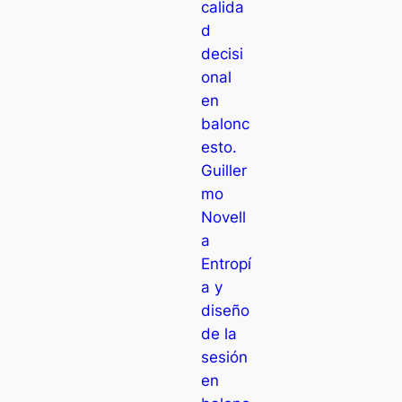
calida
d
decisi
onal
en
balonc
esto.
Guiller
mo
Novell
a
Entropí
a y
diseño
de la
sesión
en