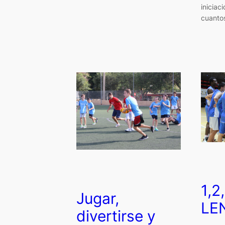
iniciac
cuanto
1,2
Jugar,
LE
divertirse y