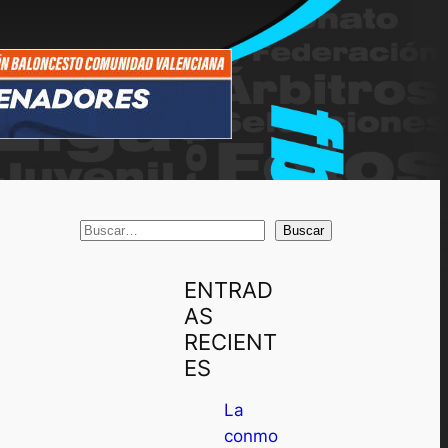
B
Buscar
u
s
ENTRAD
c
AS
a
RECIENT
r
ES
La
conmo