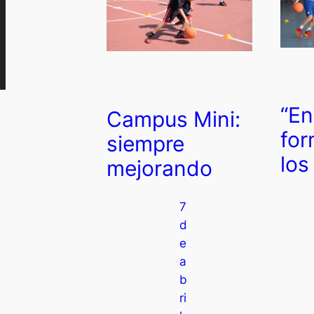
“En
Campus Mini:
for
siempre
los
mejorando
7
d
e
a
b
ri