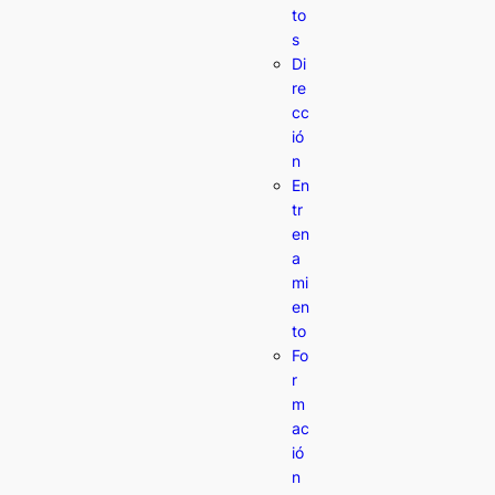
to
s
Di
re
cc
ió
n
En
tr
en
a
mi
en
to
Fo
r
m
ac
ió
n