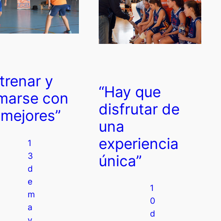
trenar y
“Hay que
marse con
disfrutar de
 mejores”
una
experiencia
1
3
única”
d
e
1
m
0
a
d
y