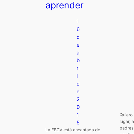
aprender
1
6
d
e
a
b
ri
l
d
e
2
0
1
Quiero 
lugar, 
5
padres 
La FBCV está encantada de