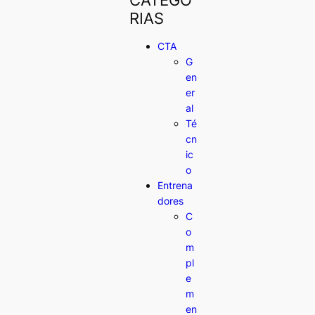
RIAS
CTA
G
en
er
al
Té
cn
ic
o
Entrena
dores
C
o
m
pl
e
m
en