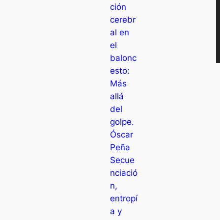
ción
cerebr
al en
el
balonc
esto:
Más
allá
del
golpe.
Óscar
Peña
Secue
nciació
n,
entropí
a y