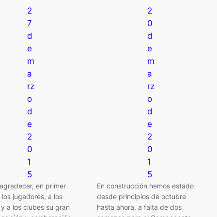
2
2
7
0
d
d
e
e
m
m
a
a
rz
rz
o
o
d
d
e
e
2
2
0
0
1
1
5
5
agradecer, en primer
En construcción hemos estado
a los jugadores, a los
desde principios de octubre
y a los clubes su gran
hasta ahora, a falta de dos