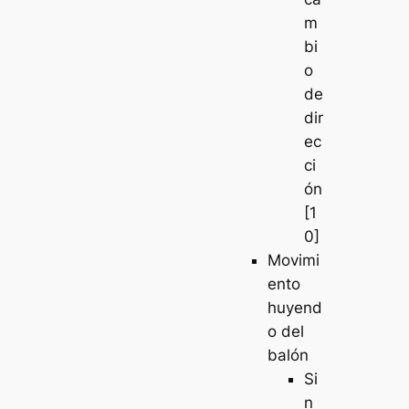
m
bi
o
de
dir
ec
ci
ón
[1
0]
Movimi
ento
huyend
o del
balón
Si
n