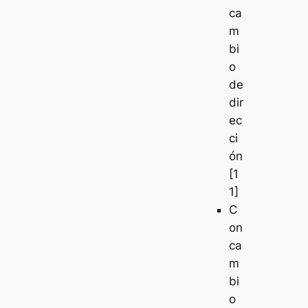
ca
m
bi
o
de
dir
ec
ci
ón
[1
1]
C
on
ca
m
bi
o