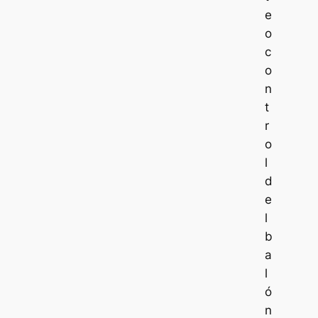
e
o
c
o
n
t
r
o
l
d
e
l
b
a
l
ó
n