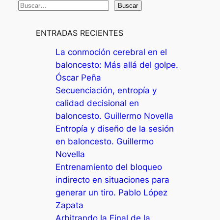
B
Buscar
u
s
ENTRADAS RECIENTES
c
La conmoción cerebral en el
a
baloncesto: Más allá del golpe.
r
Óscar Peña
Secuenciación, entropía y
calidad decisional en
baloncesto. Guillermo Novella
Entropía y diseño de la sesión
en baloncesto. Guillermo
Novella
Entrenamiento del bloqueo
indirecto en situaciones para
generar un tiro. Pablo López
Zapata
Arbitrando la Final de la