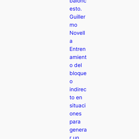
balonc
esto.
Guiller
mo
Novell
a
Entren
amient
o del
bloque
o
indirec
to en
situaci
ones
para
genera
r un