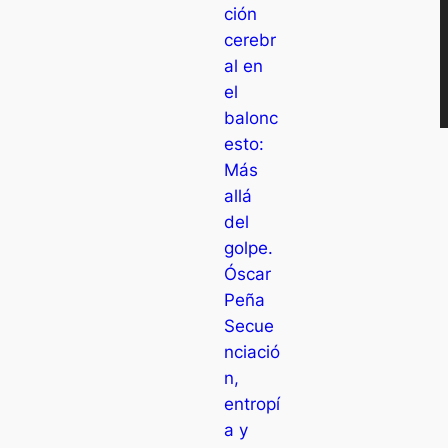
ción
cerebr
al en
el
balonc
esto:
Más
allá
del
golpe.
Óscar
Peña
Secue
nciació
n,
entropí
a y