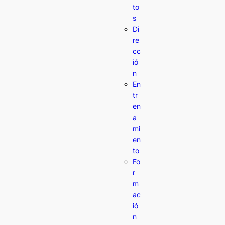
to
s
Di
re
cc
ió
n
En
tr
en
a
mi
en
to
Fo
r
m
ac
ió
n