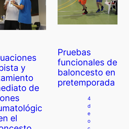
Pruebas
uaciones
funcionales de
pista y
baloncesto en
tamiento
pretemporada
ediato de
iones
4
umatológic
d
e
en el
o
oncesto
c