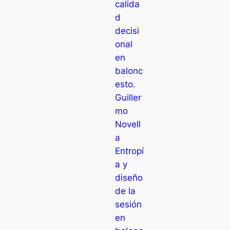
calida
d
decisi
onal
en
balonc
esto.
Guiller
mo
Novell
a
Entropí
a y
diseño
de la
sesión
en