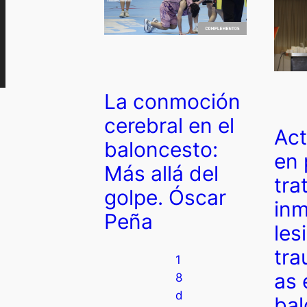
La conmoción
cerebral en el
Act
baloncesto:
en 
Más allá del
tra
golpe. Óscar
inm
Peña
les
tra
1
as 
8
d
bal