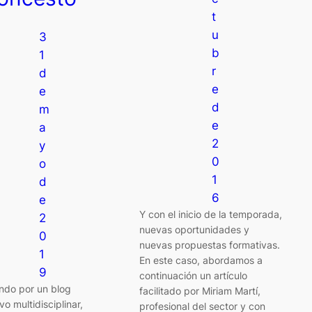
t
u
3
b
1
r
d
e
e
d
m
e
a
2
y
0
o
1
d
6
e
Y con el inicio de la temporada,
2
nuevas oportunidades y
0
nuevas propuestas formativas.
1
En este caso, abordamos a
9
continuación un artículo
ndo por un blog
facilitado por Miriam Martí,
vo multidisciplinar,
profesional del sector y con