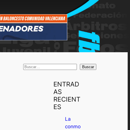
B
Buscar
u
s
ENTRAD
c
AS
a
RECIENT
r
ES
La
conmo