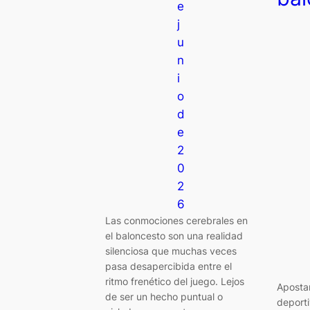
e
j
u
n
i
o
d
e
2
0
2
6
Las conmociones cerebrales en
el baloncesto son una realidad
silenciosa que muchas veces
pasa desapercibida entre el
ritmo frenético del juego. Lejos
Aposta
de ser un hecho puntual o
deporti