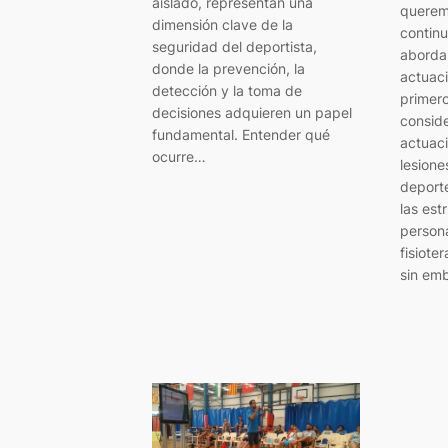
aislado, representan una
querem
dimensión clave de la
continu
seguridad del deportista,
aborda 
donde la prevención, la
actuac
detección y la toma de
primero
decisiones adquieren un papel
conside
fundamental. Entender qué
actuaci
ocurre…
lesion
deporte
las est
person
fisiote
sin emb