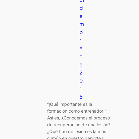
ci
e
m
b
r
e
d
e
2
0
1
5
“¡Qué importante es la
formación como entrenador!”
Así es, ¿Conocemos el proceso
de recuperación de una lesión?
¿Qué tipo de lesión es la más
común en nuestro deporte y