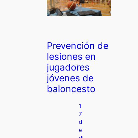
Prevención de
lesiones en
jugadores
jóvenes de
baloncesto
1
7
d
e
di