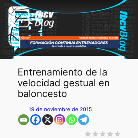
Saltar
al
contenido
Entrenamiento de la
velocidad gestual en
baloncesto
19 de noviembre de 2015