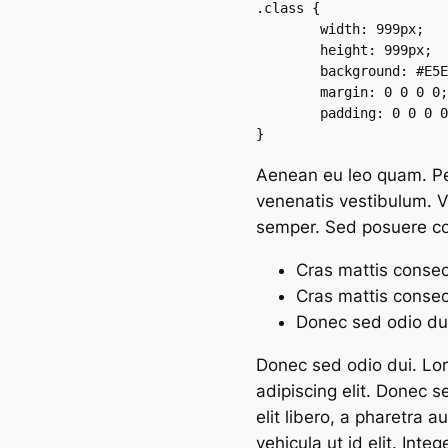
.class {

	width: 999px;

	height: 999px;

	background: #E5E6E7;

	margin: 0 0 0 0;

        padding: 0 0 0 0
}
Aenean eu leo quam. Pe
venenatis vestibulum. V
semper. Sed posuere con
Cras mattis consec
Cras mattis consec
Donec sed odio du
Donec sed odio dui. Lor
adipiscing elit. Donec s
elit libero, a pharetra a
vehicula ut id elit. Int