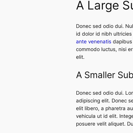
A Large S
Donec sed odio dui. Null
id dolor id nibh ultricies
ante venenatis
dapibus p
commodo luctus, nisi era
elit.
A Smaller Su
Donec sed odio dui. Lor
adipiscing elit. Donec s
elit libero, a pharetra a
vehicula ut id elit. Int
posuere velit aliquet. D