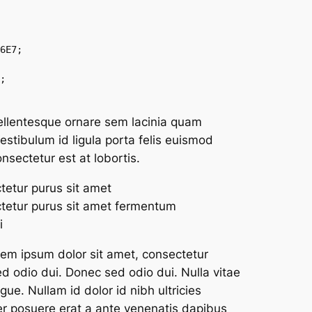
;

llentesque ornare sem lacinia quam
estibulum id ligula porta felis euismod
sectetur est at lobortis.
tetur purus sit amet
tetur purus sit amet fermentum
i
em ipsum dolor sit amet, consectetur
ed odio dui. Donec sed odio dui. Nulla vitae
ugue. Nullam id dolor id nibh ultricies
eger posuere erat a ante venenatis dapibus