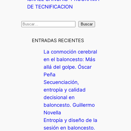
DE TECNIFICACION
B
Buscar
u
s
ENTRADAS RECIENTES
c
La conmoción cerebral
a
en el baloncesto: Más
r
allá del golpe. Óscar
Peña
Secuenciación,
entropía y calidad
decisional en
baloncesto. Guillermo
Novella
Entropía y diseño de la
sesión en baloncesto.