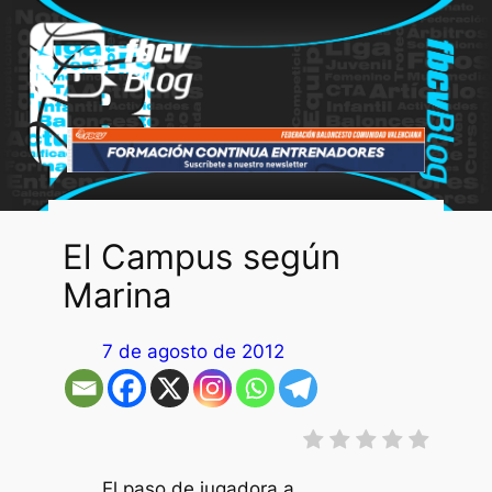
Saltar
al
contenido
El Campus según
Marina
7 de agosto de 2012
El paso de jugadora a