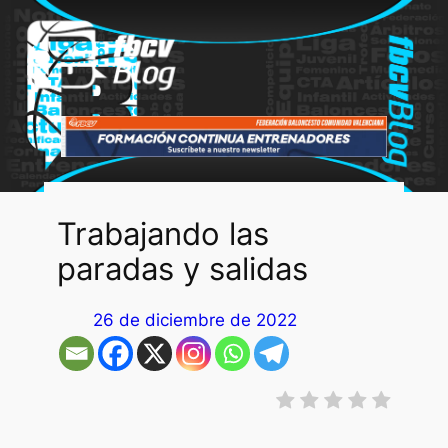
Saltar
al
contenido
Trabajando las
paradas y salidas
26 de diciembre de 2022