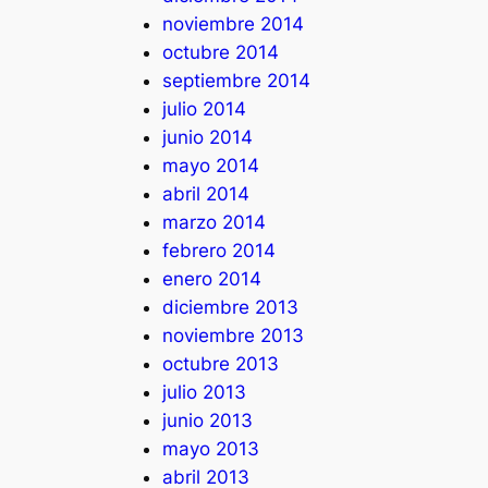
noviembre 2014
octubre 2014
septiembre 2014
julio 2014
junio 2014
mayo 2014
abril 2014
marzo 2014
febrero 2014
enero 2014
diciembre 2013
noviembre 2013
octubre 2013
julio 2013
junio 2013
mayo 2013
abril 2013