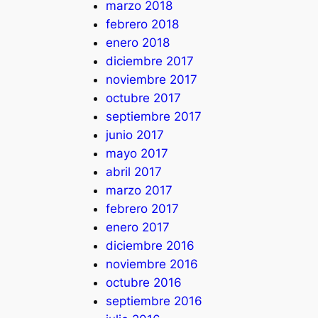
marzo 2018
febrero 2018
enero 2018
diciembre 2017
noviembre 2017
octubre 2017
septiembre 2017
junio 2017
mayo 2017
abril 2017
marzo 2017
febrero 2017
enero 2017
diciembre 2016
noviembre 2016
octubre 2016
septiembre 2016