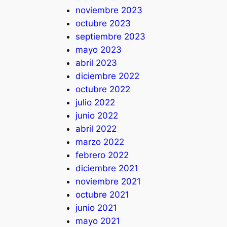
noviembre 2023
octubre 2023
septiembre 2023
mayo 2023
abril 2023
diciembre 2022
octubre 2022
julio 2022
junio 2022
abril 2022
marzo 2022
febrero 2022
diciembre 2021
noviembre 2021
octubre 2021
junio 2021
mayo 2021