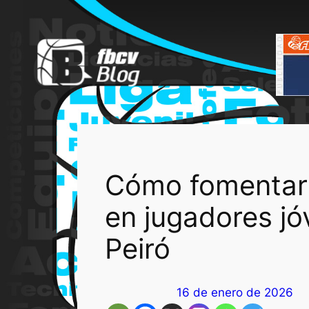
Saltar
al
contenido
Cómo fomentar 
en jugadores j
Peiró
16 de enero de 2026