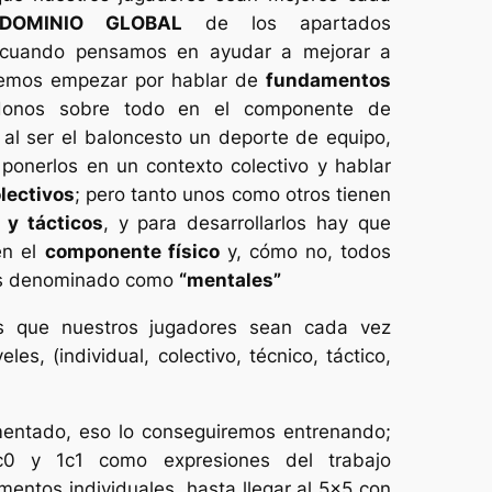
DOMINIO GLOBAL
de los apartados
 cuando pensamos en ayudar a mejorar a
lemos empezar por hablar de
fundamentos
ndonos sobre todo en el componente de
o al ser el baloncesto un deporte de equipo,
 ponerlos en un contexto colectivo y hablar
lectivos
; pero tanto unos como otros tienen
 y tácticos
, y para desarrollarlos hay que
én el
componente físico
y, cómo no, todos
os denominado como
“mentales”
s que nuestros jugadores sean cada vez
les, (individual, colectivo, técnico, táctico,
ntado, eso lo conseguiremos entrenando;
0 y 1c1 como expresiones del trabajo
mentos individuales, hasta llegar al 5×5 con