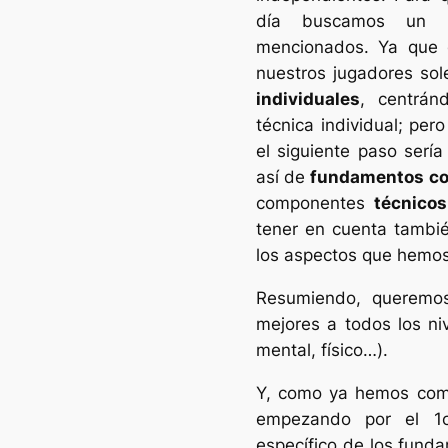
día buscamos un
mencionados. Ya que
nuestros jugadores so
individuales
, centrá
técnica individual; per
el siguiente paso sería
así de
fundamentos co
componentes
técnicos
tener en cuenta tambi
los aspectos que hem
Resumiendo, queremo
mejores a todos los nive
mental, físico…).
Y, como ya hemos come
empezando por el 1c
específico de los funda