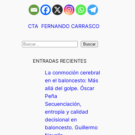
CTA
FERNANDO CARRASCO
B
Buscar
u
s
ENTRADAS RECIENTES
c
La conmoción cerebral
a
en el baloncesto: Más
r
allá del golpe. Óscar
Peña
Secuenciación,
entropía y calidad
decisional en
baloncesto. Guillermo