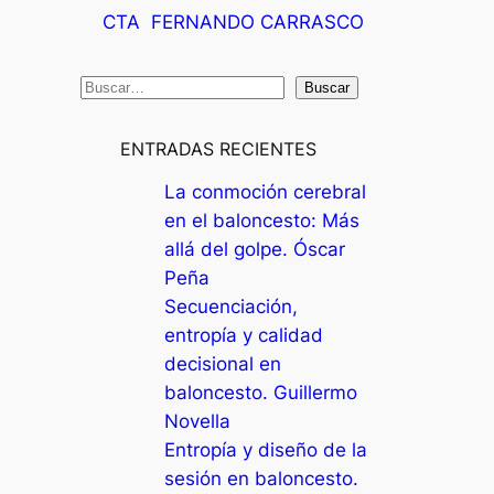
CTA
FERNANDO CARRASCO
B
Buscar
u
s
ENTRADAS RECIENTES
c
La conmoción cerebral
a
en el baloncesto: Más
r
allá del golpe. Óscar
Peña
Secuenciación,
entropía y calidad
decisional en
baloncesto. Guillermo
Novella
Entropía y diseño de la
sesión en baloncesto.