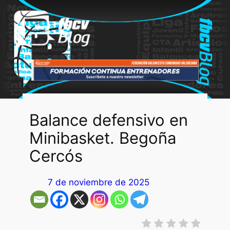
Saltar
al
contenido
Balance defensivo en
Minibasket. Begoña
Cercós
7 de noviembre de 2025