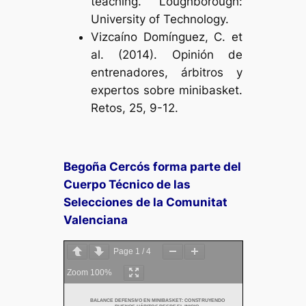
teaching
. Loughborough:
University of Technology.
Vizcaíno Domínguez, C. et
al. (2014). Opinión de
entrenadores, árbitros y
expertos sobre minibasket.
Retos
, 25, 9-12.
Begoña Cercós forma parte del
Cuerpo Técnico de las
Selecciones de la Comunitat
Valenciana
Page
1
/
4
Zoom
100%
BALANCE DEFENSIVO EN MINIBASKET: CONSTRUYENDO