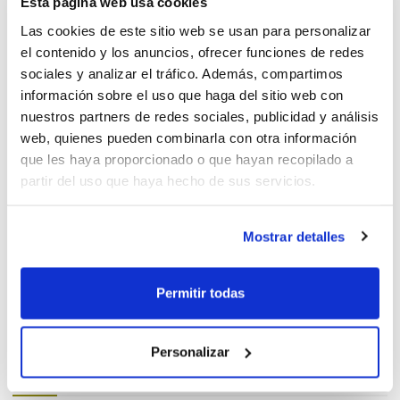
Cristina García dio las claves
Esta página web usa cookies
del liderazgo en el último
Las cookies de este sitio web se usan para personalizar
clínic
el contenido y los anuncios, ofrecer funciones de redes
sociales y analizar el tráfico. Además, compartimos
Semana con doble actividad
información sobre el uso que haga del sitio web con
formativa
nuestros partners de redes sociales, publicidad y análisis
web, quienes pueden combinarla con otra información
que les haya proporcionado o que hayan recopilado a
Iago Castro analizó cómo
partir del uso que haya hecho de sus servicios.
estructurar las sesiones de
entrenamiento
Mostrar detalles
El Blog de la FBCV se adentra
en el terreno de...
Permitir todas
Personalizar
JUGADORES