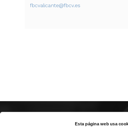
fbcvalicante@fbcv.es
SOBR
Esta página web usa cook