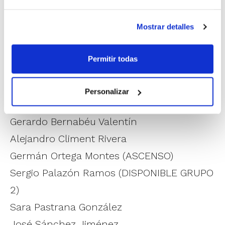
Javier Sáez Ruiz (ASCENSO)
Héctor Sanhermelando García
Mostrar detalles
Francisco José Zafra Guerra
Permitir todas
Árbitros Grupo 2
(Segunda FEB y LF
Challenge)
Personalizar
Manuel Baselga Nicolau (ASCENSO)
Gerardo Bernabéu Valentín
Alejandro Climent Rivera
Germán Ortega Montes (ASCENSO)
Sergio Palazón Ramos (DISPONIBLE GRUPO
2)
Sara Pastrana González
José Sánchez Jiménez