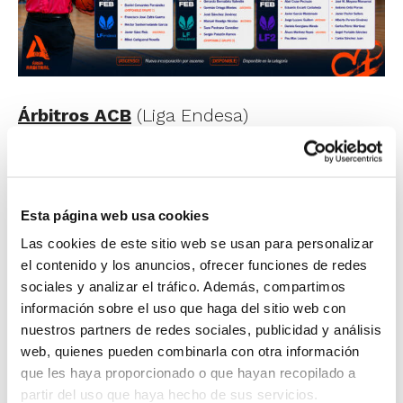
Árbitros ACB
(Liga Endesa)
Fernando Calatrava
Vicente Martínez Silla
Esta página web usa cookies
Árbitros Grupo 1
(Primera FEB y LF
Las cookies de este sitio web se usan para personalizar
Endesa)
el contenido y los anuncios, ofrecer funciones de redes
sociales y analizar el tráfico. Además, compartimos
Mikel Cañigueral Novella
información sobre el uso que haga del sitio web con
Daniel Cervantes Fernández (DISPONIBLE
nuestros partners de redes sociales, publicidad y análisis
GRUPO 1)
web, quienes pueden combinarla con otra información
que les haya proporcionado o que hayan recopilado a
Cristian García Rodríguez (ASCENSO)
partir del uso que haya hecho de sus servicios.