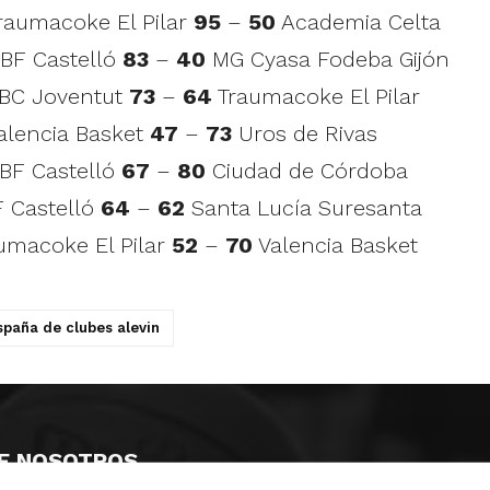
Traumacoke El Pilar
95
–
50
Academia Celta
NBF Castelló
83
–
40
MG Cyasa Fodeba Gijón
 BBC Joventut
73
–
64
Traumacoke El Pilar
Valencia Basket
47
–
73
Uros de Rivas
NBF Castelló
67
–
80
Ciudad de Córdoba
F Castelló
64
–
62
Santa Lucía Suresanta
aumacoke El Pilar
52
–
70
Valencia Basket
paña de clubes alevin
E NOSOTROS