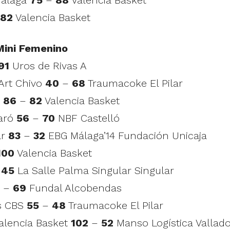
82
Valencia Basket
Mini Femenino
91
Uros de Rivas A
-Art Chivo
40
–
68
Traumacoke El Pilar
a
86
–
82
Valencia Basket
taró
56
–
70
NBF Castelló
ar
83
–
32
EBG Málaga’14 Fundación Unicaja
100
Valencia Basket
–
45
La Salle Palma Singular Singular
–
69
Fundal Alcobendas
es CBS
55
–
48
Traumacoke El Pilar
Valencia Basket
102
–
52
Manso Logística Vallado