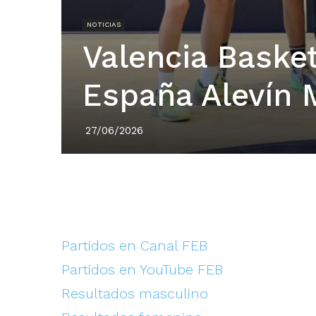
NOTICIAS
Valencia Baske
España Alevín 
27/06/2026
Partidos en Canal FEB
Partidos en YouTube FEB
Resultados masculino