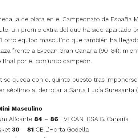
edalla de plata en el Campeonato de España Min
lo, un premio extra del que ha sido apartado po
 El otro equipo masculino que también ha llegado
plaza frente a Evecan Gran Canaria (90-84); mi
 final por el conjunto campeón.
t se queda con el quinto puesto tras imponerse 
er séptimo al derrotar a Santa Lucía Suresanta (
ini Masculino
tum Alicante
84
–
86
EVECAN IBSA G. Canaria
sket
30
–
81
CB L’Horta Godella