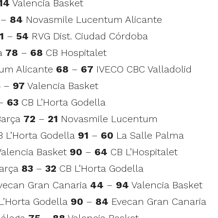
14
Valencia Basket
–
84
Novasmile Lucentum Alicante
1
–
54
RVG Dist. Ciudad Córdoba
la
78
–
68
CB Hospitalet
tum Alicante
68
–
67
IVECO CBC Valladolid
5
–
97
Valencia Basket
–
63
CB L’Horta Godella
Barça
72
–
21
Novasmile Lucentum
CB L’Horta Godella
91
–
60
La Salle Palma
Valencia Basket
90
–
64
CB L’Hospitalet
Barça
83
–
32
CB L’Horta Godella
 Evecan Gran Canaria
44
–
94
Valencia Basket
 L’Horta Godella
90
–
84
Evecan Gran Canaria
Málaga
75
–
88
Valencia Basket