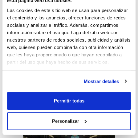
Esta página web usa cookies
repleta de familiares, aficionados y
Las cookies de este sitio web se usan para personalizar
miembros del club, en una tarde cargada
el contenido y los anuncios, ofrecer funciones de redes
de ilusión, orgullo y sentimiento amics.
sociales y analizar el tráfico. Además, compartimos
información sobre el uso que haga del sitio web con
nuestros partners de redes sociales, publicidad y análisis
El club ha querido agradecer
web, quienes pueden combinarla con otra información
especialmente la presencia de
Maica
que les haya proporcionado o que hayan recopilado a
partir del uso que haya hecho de sus servicios.
Hurtado
, concejala de Deportes del
Ayuntamiento de Castellón, que quiso
Mostrar detalles
acompañar al Amics Castelló en un día tan
señalado y mostrar su apoyo al trabajo que
Permitir todas
se realiza desde la base y al proyecto
deportivo de la entidad.
Personalizar