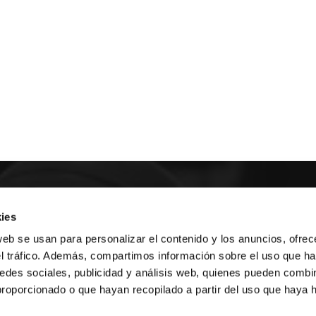
E NOSOTROS
ies
web se usan para personalizar el contenido y los anuncios, ofrec
LLON
MAYOR 100 3º 17ª
el tráfico. Además, compartimos información sobre el uso que ha
IA
MONESTIR DE POBLET 14 1ª 3º
edes sociales, publicidad y análisis web, quienes pueden combin
TE
CIUDAD DE MATANZAS 12
proporcionado o que hayan recopilado a partir del uso que haya
anos:
fbcv@fbcv.es