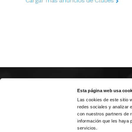
Cargar más anuncios de Clubes
SOBR
Esta página web usa cook
Las cookies de este sitio 
CASTE
redes sociales y analizar 
VALENC
con nuestros partners de r
ALICAN
información que les haya 
Contáct
servicios.