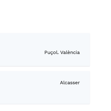
Puçol. València
Alcasser