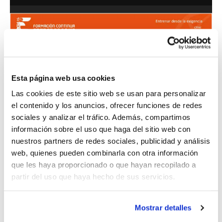
Esta página web usa cookies
Las cookies de este sitio web se usan para personalizar
el contenido y los anuncios, ofrecer funciones de redes
sociales y analizar el tráfico. Además, compartimos
información sobre el uso que haga del sitio web con
nuestros partners de redes sociales, publicidad y análisis
web, quienes pueden combinarla con otra información
A lo largo de la actividad, Cristina abordó
que les haya proporcionado o que hayan recopilado a
una serie de aspectos clave a la hora de
partir del uso que haya hecho de sus servicios.
comunicarnos con nuestros jugadores/as,
dando valor al cómo lo hacemos y
Mostrar detalles
cuándo, e incidiendo en la importancia de