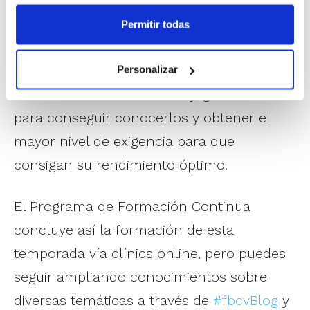
saber adaptar el estilo de liderazgo en
Permitir todas
función del momento en el que se
encuentra el equipo, y en la necesidad de
Personalizar
saber escuchar a nuestros jugadores/as
para conseguir conocerlos y obtener el
mayor nivel de exigencia para que
consigan su rendimiento óptimo.
El Programa de Formación Continua
concluye así la formación de esta
temporada vía clínics online, pero puedes
seguir ampliando conocimientos sobre
diversas temáticas a través de
#fbcvBlog
y