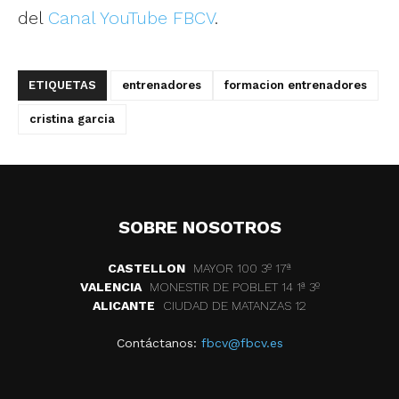
del
Canal YouTube FBCV
.
ETIQUETAS
entrenadores
formacion entrenadores
cristina garcia
SOBRE NOSOTROS
CASTELLON
MAYOR 100 3º 17ª
VALENCIA
MONESTIR DE POBLET 14 1ª 3º
ALICANTE
CIUDAD DE MATANZAS 12
Contáctanos:
fbcv@fbcv.es