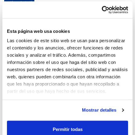
La Generalitat anuncia la
Esta página web usa cookies
vuelta de todas las
Las cookies de este sitio web se usan para personalizar
competiciones
el contenido y los anuncios, ofrecer funciones de redes
sociales y analizar el tráfico. Además, compartimos
información sobre el uso que haga del sitio web con
nuestros partners de redes sociales, publicidad y análisis
web, quienes pueden combinarla con otra información
La Generalitat revisará las
que les haya proporcionado o que hayan recopilado a
medidas en el Deporte
partir del uso que haya hecho de sus servicios.
Mostrar detalles
Corrección de errores de la
Permitir todas
nueva Resolución