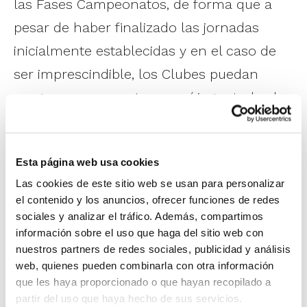
las Fases Campeonatos, de forma que a
pesar de haber finalizado las jornadas
inicialmente establecidas y en el caso de
ser imprescindible, los Clubes puedan
programar encuentros y así jugar todos los
partidos previstos.
Esta medida será de aplicación en las
Esta página web usa cookies
siguientes categorías:
Las cookies de este sitio web se usan para personalizar
el contenido y los anuncios, ofrecer funciones de redes
sociales y analizar el tráfico. Además, compartimos
Senior Femenino
información sobre el uso que haga del sitio web con
nuestros partners de redes sociales, publicidad y análisis
Junior Femenino (excepto Campeonato
web, quienes pueden combinarla con otra información
Autonómico)
que les haya proporcionado o que hayan recopilado a
partir del uso que haya hecho de sus servicios.