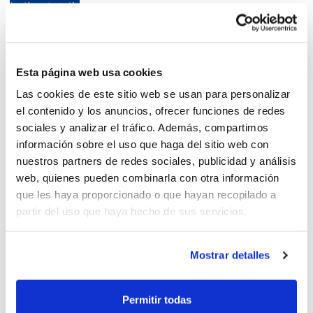
La Generalitat anuncia la
Esta página web usa cookies
tornada de totes les
Las cookies de este sitio web se usan para personalizar
competicions
el contenido y los anuncios, ofrecer funciones de redes
sociales y analizar el tráfico. Además, compartimos
información sobre el uso que haga del sitio web con
nuestros partners de redes sociales, publicidad y análisis
web, quienes pueden combinarla con otra información
La Generalitat revisarà les
que les haya proporcionado o que hayan recopilado a
mesures en l'Esport
partir del uso que haya hecho de sus servicios.
Mostrar detalles
Correcció d'errors de la nova
Permitir todas
Resolució