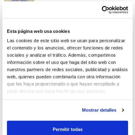
La FBCV rechaza la intención
Esta página web usa cookies
de Sanidad de aplazar algunas
Las cookies de este sitio web se usan para personalizar
competiciones
el contenido y los anuncios, ofrecer funciones de redes
sociales y analizar el tráfico. Además, compartimos
información sobre el uso que haga del sitio web con
nuestros partners de redes sociales, publicidad y análisis
web, quienes pueden combinarla con otra información
La Comunitat de l’Esport se
que les haya proporcionado o que hayan recopilado a
reivindica como espacio
partir del uso que haya hecho de sus servicios.
seguro para la práctica
deportiva
Mostrar detalles
COVID-19: Partidos amistosos
Permitir todas