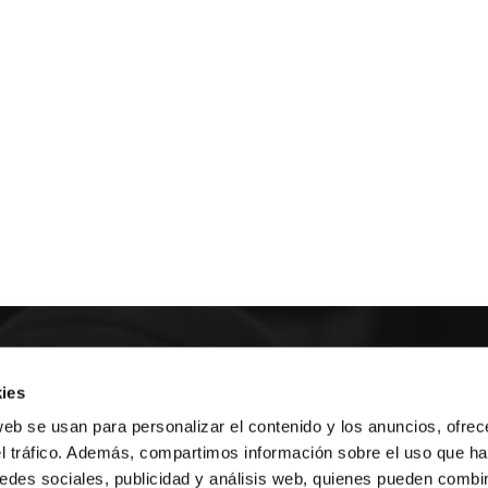
E NOSOTROS
ies
web se usan para personalizar el contenido y los anuncios, ofrec
LLON
MAYOR 100 3º 17ª
el tráfico. Además, compartimos información sobre el uso que ha
IA
MONESTIR DE POBLET 14 1ª 3º
edes sociales, publicidad y análisis web, quienes pueden combin
TE
CIUDAD DE MATANZAS 12