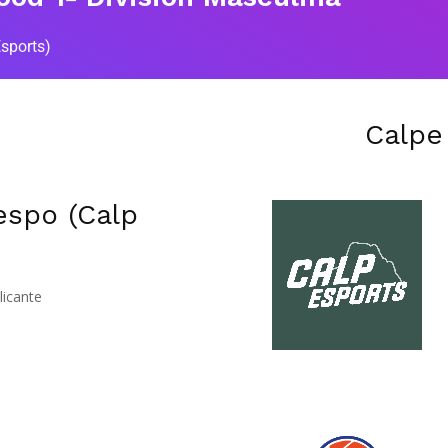
sports)
Calpe
espo (Calp
licante