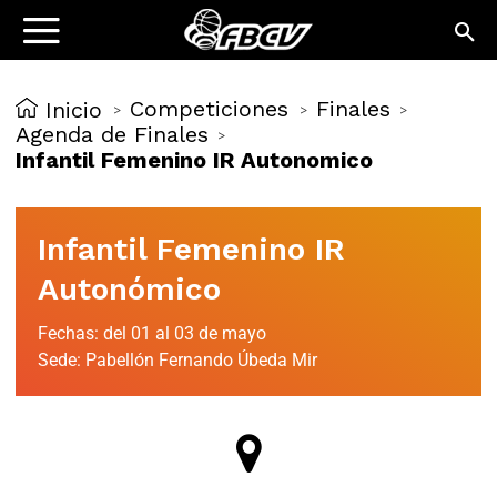
Competiciones
Finales
Inicio
>
>
>
Agenda de Finales
>
Infantil Femenino IR Autonomico
Infantil Femenino IR
Autonómico
Fechas: del 01 al 03 de mayo
Sede: Pabellón Fernando Úbeda Mir