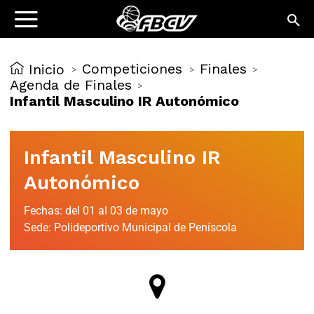
Competiciones
Finales
Inicio
>
>
>
Agenda de Finales
>
Infantil Masculino IR Autonómico
Infantil Masculino IR
Autonómico
Fechas: del 01 al 03 de mayo
Sede: Polideportivo Municipal de Peníscola