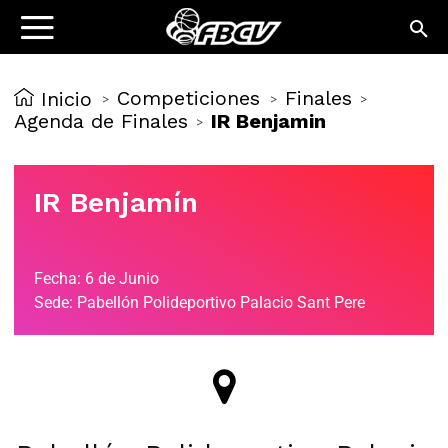
Competiciones
Finales
Inicio
>
>
>
Agenda de Finales
IR Benjamin
>
IR Benjamín
Fecha: 6 de Junio
Sede: Pabellón Polideportivo Palacio Sant Pere