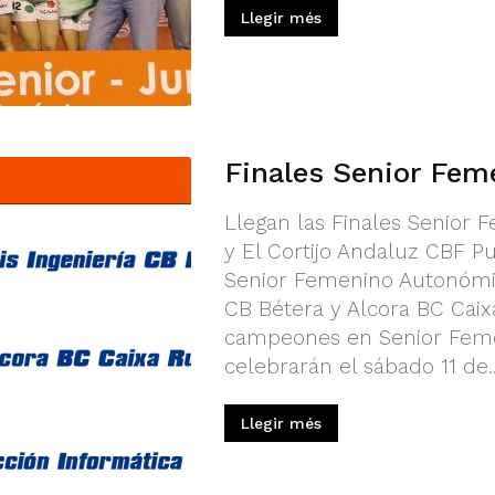
Llegir més
Finales Senior Fem
Llegan las Finales Senior 
y El Cortijo Andaluz CBF Pu
Senior Femenino Autonómico
CB Bétera y Alcora BC Caix
campeones en Senior Feme
celebrarán el sábado 11 de..
Llegir més