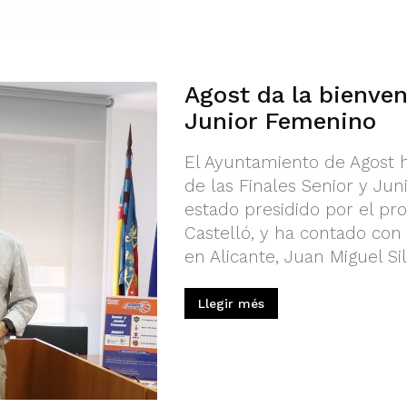
Agost da la bienven
Junior Femenino
El Ayuntamiento de Agost h
de las Finales Senior y Ju
estado presidido por el pro
Castelló, y ha contado con 
en Alicante, Juan Miguel Sila;
Llegir més