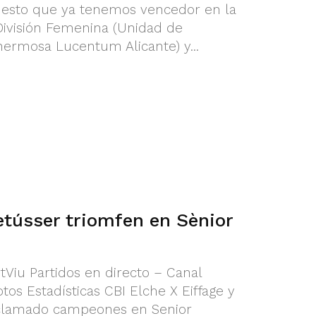
puesto que ya tenemos vencedor en la
 División Femenina (Unidad de
hermosa Lucentum Alicante) y...
etússer triomfen en Sènior
tViu Partidos en directo – Canal
os Estadísticas CBI Elche X Eiffage y
clamado campeones en Senior