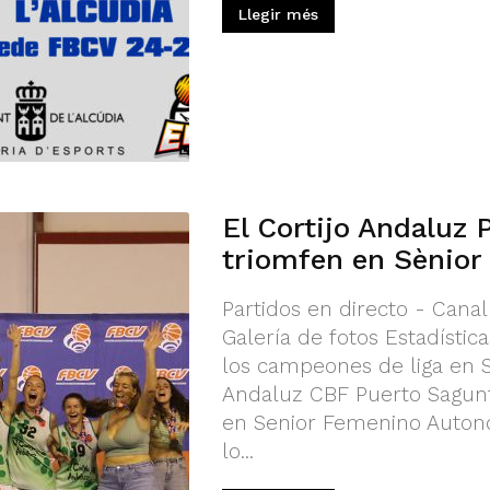
Llegir més
El Cortijo Andaluz 
triomfen en Sènior
Partidos en directo - Canal
Galería de fotos Estadísti
los campeones de liga en S
Andaluz CBF Puerto Sagunt
en Senior Femenino Autonó
lo...