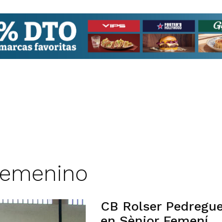
 Femenino
CB Rolser Pedreguer
en Sènior Femení