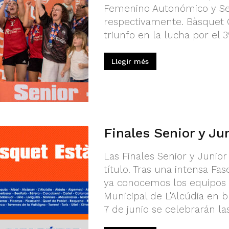
Femenino Autonómico y Se
respectivamente. Bàsquet C
triunfo en la lucha por el 3º 
Llegir més
Finales Senior y Ju
Las Finales Senior y Junio
título. Tras una intensa Fas
ya conocemos los equipos q
Municipal de L'Alcúdia en 
7 de junio se celebrarán las 