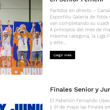
Partidos en directo – Cana
EsportViu Galería de foto
van completando su cuadr
A principios del mes de m
máxima categoría, la Liga F
y este...
Llegir més
Finales Senior y Ju
El Pabellón Fernando Úbeda
y 31 de mayo las Finales e