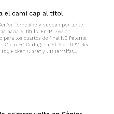
 el camí cap al títol
 Senior Femenino y quedan por tanto
s hacia el título. En 1ª División
 para los cuartos de final NB Paterna,
 Odilo FC Cartagena, El Pilar-UPV, Real
 BC, Picken Claret y CB Terralfàs...