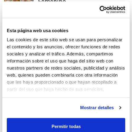
Femenino
Finales Senior Femenino en
Esta página web usa cookies
Agost
Las cookies de este sitio web se usan para personalizar
el contenido y los anuncios, ofrecer funciones de redes
sociales y analizar el tráfico. Además, compartimos
información sobre el uso que haga del sitio web con
nuestros partners de redes sociales, publicidad y análisis
web, quienes pueden combinarla con otra información
Agost da la bienvenida a las
que les haya proporcionado o que hayan recopilado a
Finales Senior y Junior
partir del uso que haya hecho de sus servicios.
Femenino
Mostrar detalles
Senior Femenino inicia el
Permitir todas
camino hacia el título