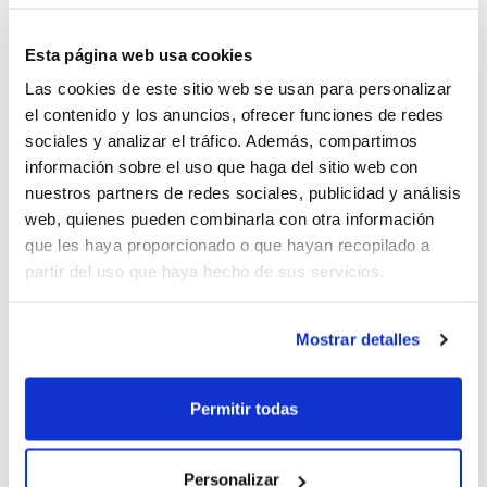
Esta página web usa cookies
Las cookies de este sitio web se usan para personalizar
el contenido y los anuncios, ofrecer funciones de redes
sociales y analizar el tráfico. Además, compartimos
información sobre el uso que haga del sitio web con
nuestros partners de redes sociales, publicidad y análisis
web, quienes pueden combinarla con otra información
que les haya proporcionado o que hayan recopilado a
partir del uso que haya hecho de sus servicios.
Estas Finales se convierten en el segundo
Mostrar detalles
evento de gran nivel que va a acoger la
Permitir todas
ciudad de Castellón de La Plana esta
temporada, después de haber sido también
Personalizar