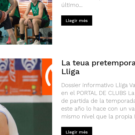
último...
Llegir més
La teua pretemporad
Lliga
Dossier informativo Lliga V
en el PORTAL DE CLUBS La L
de partida de la temporada
este año lo hace con un val
mismo nivel que la propia Li
Llegir més