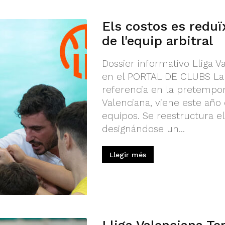
Els costos es reduï
de l'equip arbitral
Dossier informativo Lliga V
en el PORTAL DE CLUBS La L
referencia en la pretempo
Valenciana, viene este año
equipos. Se reestructura el
designándose un...
Llegir més