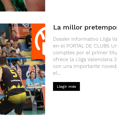
La millor pretempo
Dossier informativo Lliga V
en el PORTAL DE CLUBS Un
compites por el primer títu
ofrece la Lliga Valenciana 
con una importante noveda
el...
Llegir més