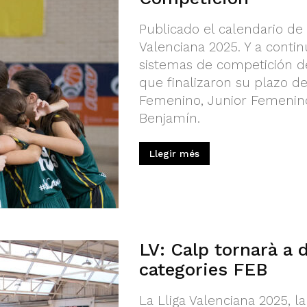
Publicado el calendario de 
Valenciana 2025. Y a conti
sistemas de competición d
que finalizaron su plazo de
Femenino, Junior Femenino, 
Benjamín.
Llegir més
LV: Calp tornarà a 
categories FEB
La Lliga Valenciana 2025, l