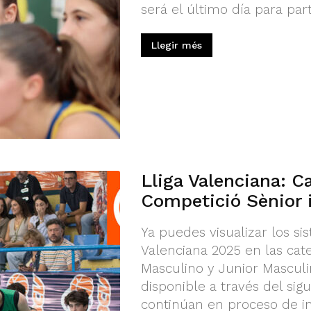
será el último día para parti
Llegir més
Lliga Valenciana: C
Competició Sènior i
Ya puedes visualizar los si
Valenciana 2025 en las cate
Masculino y Junior Masculi
disponible a través del sigu
continúan en proceso de in