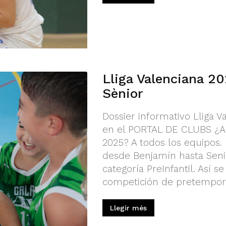
Lliga Valenciana 20
Sènior
Dossier informativo Lliga V
en el PORTAL DE CLUBS ¿A q
2025? A todos los equipos. E
desde Benjamín hasta Seni
categoría PreInfantil. Así 
competición de pretempora
Llegir més